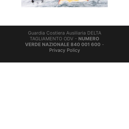
Guardia Costiera Ausiliaria DELTA
TAGLIAMENTO ODV -
NUMERO
VERDE NAZIONALE 840 001 600
-
Privacy Policy