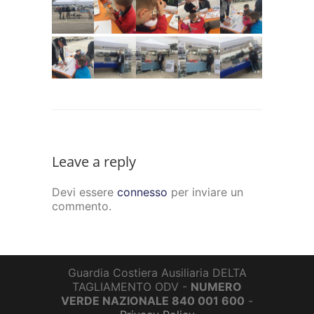
Leave a reply
Devi essere
connesso
per inviare un
commento.
Guardia Costiera Ausiliaria DELTA
TAGLIAMENTO ODV -
NUMERO
VERDE NAZIONALE 840 001 600
-