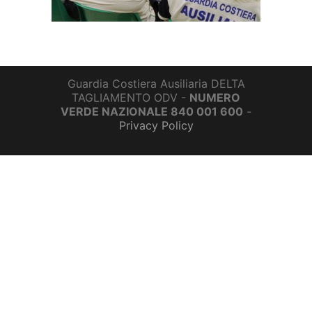
Guardia Costiera Ausiliaria DELTA
TAGLIAMENTO ODV -
NUMERO
VERDE NAZIONALE 840 001 600
-
Privacy Policy